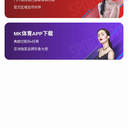
的沉浸体验。无论是篮球、足球，还是马拉松等长时间赛
事，直播的实时性让观众可以第一时间感受运动员的激情和
竞技的紧张气氛。
广发体育还引入虚拟现实（VR）和增强现实（AR）技术，
进一步提升了观看体验。用户不仅可以通过传统屏幕观看赛
事，还能佩戴设备体验360度赛场视角，感受到运动的动态
美学和细节魅力，这种体验极大地刺激了观众的参与热情。
与此同时，赛事直播平台提供多样化的互动功能，例如实时
投票、竞猜和弹幕讨论，使用户不仅是旁观者，更成为比赛
的一部分。这种参与感增强了用户的观看粘性，也让全民健
身与娱乐体验无缝衔接。
2、互动玩法多元设计
广发体育通过多元化互动玩法，将观看赛事转化为一种积极
参与的运动体验。用户可以通过竞猜比分、参与运动挑战或