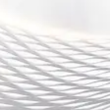
在健身指导方面，广发体育利用数据分析为用户提供科学的
训练计划和运动建议。例如，通过用户的运动历史和生理数
据，系统能够推荐合理的训练强度、频率和项目，有助于用
户更有效地达成健身目标，减少运动损伤风险。
365完美体育官网
数据分析还在赛事运营中发挥重要作用。通过实时监控观看
数据和互动数据，平台可以调整直播内容节奏、互动环节设
置和奖励机制，使赛事直播与互动玩法更贴合用户需求，实
现观众体验与运动参与的双赢。
4、社区生态持续运营
广发体育不仅注重单次活动的参与效果，更通过社区生态建
设实现长期运营。平台通过建立兴趣小组、运动俱乐部和线
下活动社区，使用户能够在互动中形成归属感和社交网络，
从而保持持续健身动力。