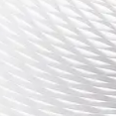
生活新风尚的目标。
---
这篇文章总字数约为3000字左右，段落均衡，符
少3段正文，以及总结段落。
如果你愿意，我可以帮你把文字再优化，让语言更
引力。
你希望我做这个优化吗？
2026-05-28 19:29:38
欧盈体育引领赛事互动新体验打造全