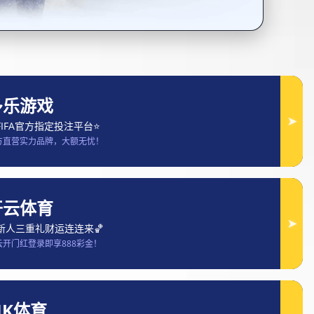
搜索
导航