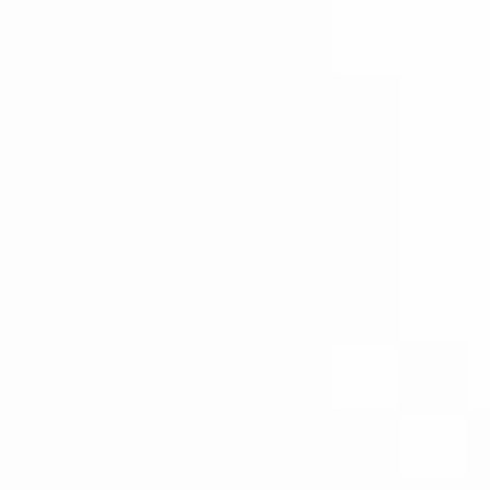
2、社区健身推广
金喜体育在社区层面积极开展全民健身活动，通过
与日常锻炼。例如，社区晨练、广场舞、瑜伽课等
为了提高居民参与度，金喜体育还联合社区管理部