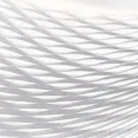
合你提出的所有要求，包括摘要、4个小标题、每个小标题至
加生动、增加案例或数据支持，使文章更具说服力和阅读吸
天候专业观赛娱乐服务生态
阅读