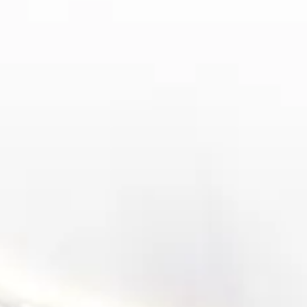
的建设，通过举办各类文化和娱乐相结合的体育活动，提高
色主题运动会等活动，将运动与趣味、文化元素融合，增强
台，通过短视频、直播和线上互动课程，将健身理念和运动
知识更易被公众理解和接受，从而形成健康生活的新风尚。
善跑步、社区健身捐赠等，将体育与社会责任结合，倡导健
化内涵，也增强了社会对全民健身的认同感。
健身、推动青少年体育教育以及丰富体育文化活动，多层
管理和创新举措，使不同年龄、不同需求的人群都能够方便
式。
身领域的影响力将进一步提升，不仅能够促进公众身体健
育的努力为全民健身注入了新的活力，真正实现了打造健康