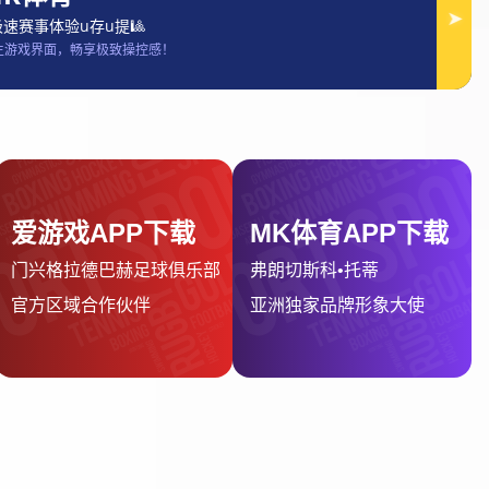
了解365完美体育
产品展示
企业文化
服务方向
咨询365完美体育平台