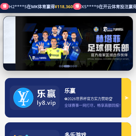
找到我们
企业文化
首页
企业文化
以立博体育为核心解析全球体育赛事互动与数字娱乐发