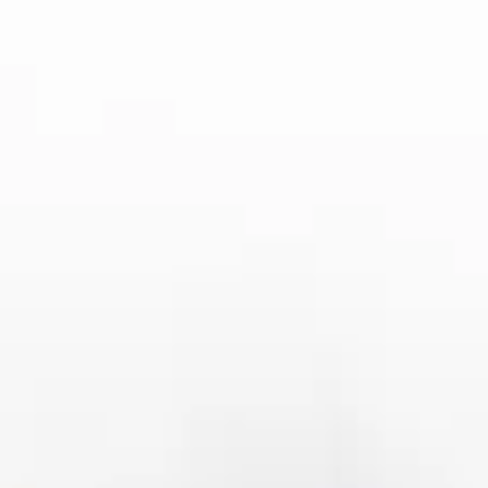
同时，数据驱动还帮助平台优化赛事运营与商业决策，通过
对流量结构与用户活跃度的分析，实现广告投放精准化与内
容分发高效化，进一步提升整体商业效率与用户满意度。
365完美体育平台