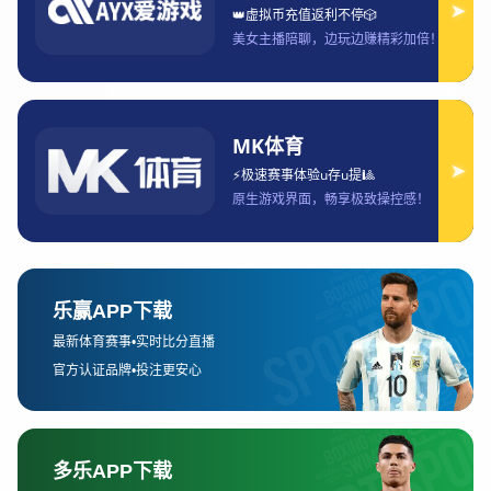
甲俱乐部SSC Napoli"]）在欧国联
（entity["sports_event","欧洲国家联赛","UEFA Nations
League赛事"]）相关背景下的胜负走势与战术对决进行系
统性赛前分析，从整体战术框架、攻防数据结构、比赛节奏
演化以及关键球员影响四个维度展开深度解读。文章不仅从
宏观层面梳理双方潜在对抗逻辑，还结合比分走势的历史规
律与临场变量，推演可能出现的比赛进程。通过多层次拆
解，可以更清晰地理解比赛中战术博弈的真实路径，以及胜
负倾向形成的内在机制。整体分析将围绕控球权争夺、阵型
变化、压迫效率与反击质量展开，并在最后给出比分走势的
逻辑推演，为理解本场潜在对决提供结构化参考。
一、战术体系对比
从战术体系来看，那不勒斯通常以高位压迫与快速推进为核
心思路，强调中前场的连续逼抢与边路推进的纵深能力。在
面对欧国联级别对手时，这种体系往往能够在前30分钟内形
成明显压制效果，通过节奏提速打乱对手组织结构。