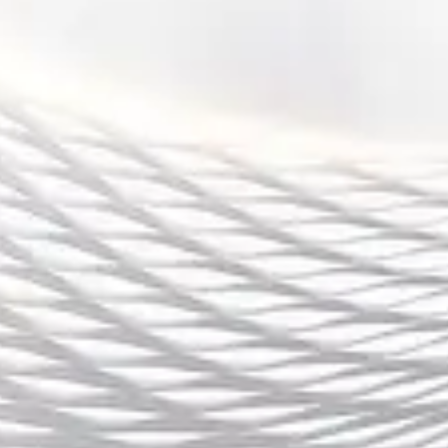
与倒三角机会。
防守核心则需要在高压体系中保持位置纪律，一旦出现防线
脱节，将极大增加对手反击成功概率，这也是比赛中最关键
的隐性变量。
此外，门将的出球能力在现代战术体系中同样不可忽视，其
参与后场组织的稳定性会直接影响球队从防守向进攻的转换
质量。
总结：
综合来看，本场围绕那不勒斯与欧国联对手的战术对决，本
质上是一场“高压节奏与稳控体系”的结构性博弈。比赛胜负
并不单纯取决于控球率，而更多取决于压迫效率与关键时段
的执行力。如果那不勒斯能够在前场压迫中快速形成进球优
势，那么比赛将更倾向于其熟悉的节奏掌控模式。