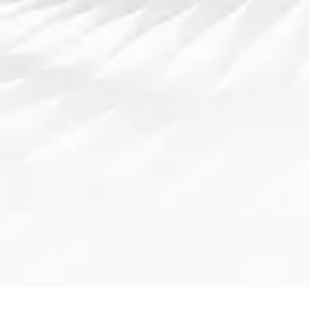
2026-07-06 13:10:58
西班牙国王杯冠军赔率解析：豪门格局与黑马崛起前瞻赛季
展望分析
阅读
2026-07-08 11:12:10
ag亚游全新体验揭秘线上娱乐服务优势与安全保障全面解析
之道
阅读