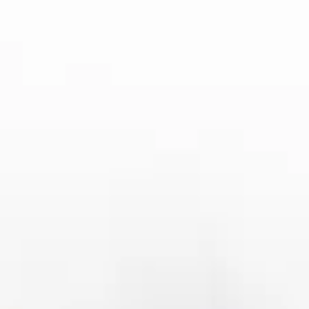
在对抗欧国联级别对手时，如果能够率先破门，比分很可能
向2-0或2-1方向发展，比赛节奏将逐渐进入控制阶段。
但若先失球，则比赛可能迅速进入开放局面，形成3球以上
的高节奏对攻格局，这种情况在其过往国际比赛中并不罕
见。
因此，本场比分走势的核心变量在于首粒进球时间点，其出
现时间将直接决定比赛形态是“控制型”还是“开放型”。
四、关键球员影响
关键球员方面，那不勒斯的中前场核心往往承担进攻组织与
推进双重任务，其传球线路与节奏选择直接影响球队整体进
攻效率。
边路球员的突破能力同样至关重要，他们在一对一对抗中的
成功率将直接决定球队能否持续撕开防线，形成稳定的传中