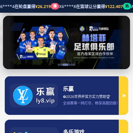
找到我们
企业文化
首页
企业文化
那不勒斯欧国联胜负推荐赛前分析与比分走势深度解读