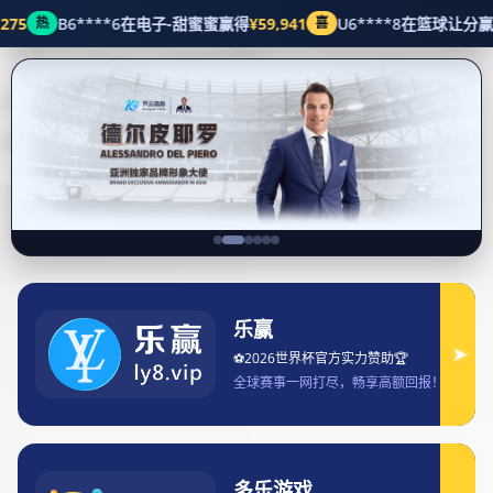
找到我们
产品展示
首页
产品展示
全面分析本赛季足球冠军之路决定胜负的关键因素与趋