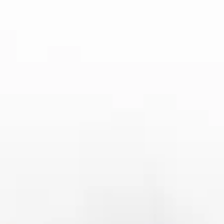
博弈。在赛季长时间的征程中，球队的竞技状态波动与心理
素质表现直接影响比赛结果。
心理素质在面对强队或关键比赛时尤为重要。稳定的心态让
球员在压力下能够保持高效率的执行力，而易受情绪影响的
球队则可能出现比赛节奏混乱、失误增多等问题。胜负数据
常在关键时刻产生分化，这不仅与技术有关，更与心理因素
密切相连。
竞技状态则是球员身体与心理共同体现的结果。体能充沛、
伤病控制良好的球队往往能在下半赛季保持更高的表现水
平。与此同时，核心球员的状态也极大影响球队整体表现，
球星的爆发可以在关键比赛中成为改变胜负的重要变量。
4、趋势预测与最新数据洞察
在大数据与机器学习技术日益成熟的背景下，通过趋势预测
模型和数据分析平台，可以对冠军之路的可能性做出更科学
的预测。这些模型通常整合球队历史数据、球员表现数据及