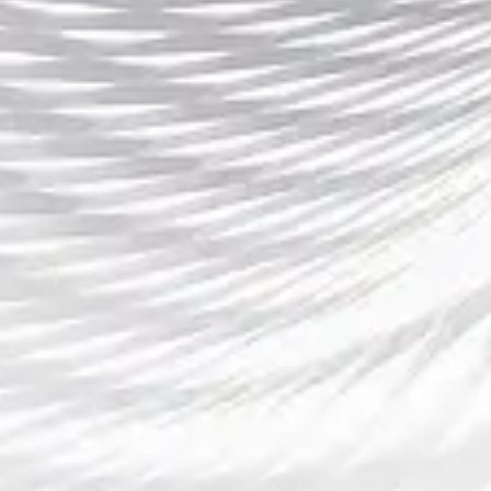
基础；战术体系与技术指标反映出球队在场上的真正竞争
力；心理素质与竞技状态则决定了球队在关键时刻的表现；
而趋势预测与数据模型则为我们理解胜负提供了量化依据。
365完美体育平台
展望未来，随着足球分析方法的不断进化和数据科学的深入
应用，我们对比赛胜负的理解将进一步深化。对于球迷、教
练与专业分析人士而言，掌握上述关键因素与趋势预测，不
仅能够更准确预测赛季走势，也能提升对比赛本质和冠军构
成的深入认知。