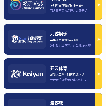
势预测最新数据洞察
全面分析本赛季足球冠军之路决定胜负
的关键因素与趋势预测最新数据洞察
2026-02-04 18:02:19
在本篇文章中，我们将围绕“本赛季足球冠军之路决定胜负