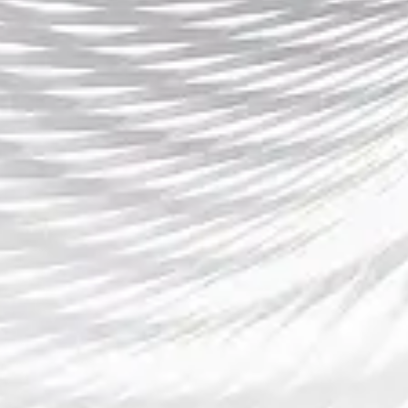
未来，随着技术的不断进步与市场需求的持续变化，博狗体
育有望在数字娱乐领域发挥更加重要的引领作用。通过不断
深化创新与完善服务体系，其将进一步推动行业向更加规范
化、智能化与国际化方向迈进。
2026-03-31 19:27:13
TB体育打造全新赛事平台，深度融合智能科技提升用户体
验
阅读