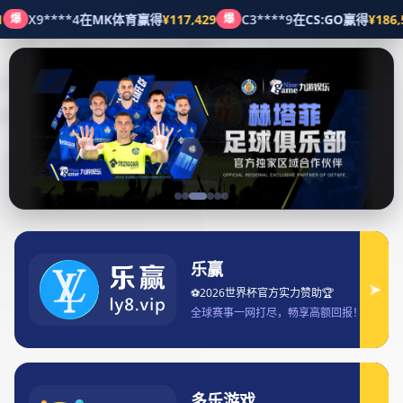
找到我们
产品展示
首页
产品展示
博狗体育引领数字娱乐新时代打造安全稳定多元化体育