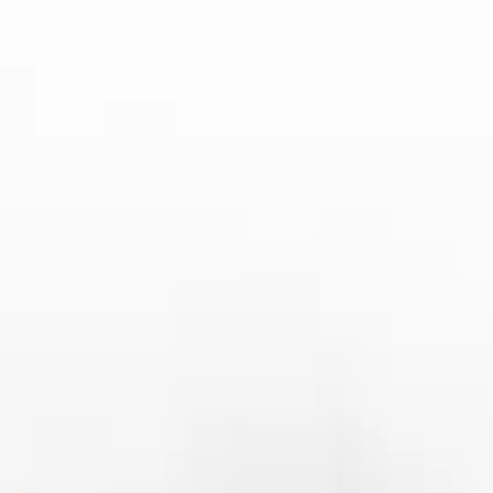
式，不仅拓宽了市场边界，也增强了平台的竞争力。
此外，博狗体育还通过与各类赛事机构合作，获取优质内容
资源，从而提升平台内容质量与权威性。通过打造完整的数
字娱乐生态体系，平台实现了从单一服务向综合娱乐平台的
转型升级。
4、用户体验持续优化
用户体验是衡量平台成功与否的重要标准。博狗体育通过优
化界面设计与操作流程，使用户在使用过程中更加便捷高
效。简洁直观的界面布局，大幅降低了用户学习成本。
在服务层面，平台提供全天候客户支持，确保用户在遇到问
题时能够及时获得帮助。同时，多语言服务的支持也使平台
能够覆盖更广泛的国际用户群体。
此外，博狗体育还通过不断收集用户反馈，持续优化产品功
能与服务质量。通过建立完善的用户沟通机制，平台能够快