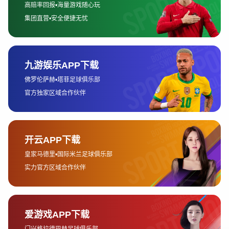
与此同时，人工智能技术的应用进一步优化了平台运营模
式。通过智能推荐系统，平台可以根据用户的历史行为和兴
趣偏好，精准推送相关赛事与投注选项，从而提升用户粘性
与参与度。这种个性化服务模式，极大地增强了用户体验。
此外，区块链技术的引入也为平台带来了更高的透明度与可
信度。通过去中心化的账本机制，用户的每一笔交易都可以
被公开验证，从根本上杜绝了数据篡改的可能性，为构建公
平公正的投注平台奠定了坚实基础。
2、安全体系全面升级
在体育投注领域，安全始终是用户最为关注的核心问题之
一。博狗体育通过构建多层次的安全防护体系，从网络安
全、资金安全到数据隐私保护，全方位保障用户权益。先进
的加密技术确保了用户信息在传输过程中的绝对安全。
平台还建立了完善的风控机制，通过实时监控与异常行为识