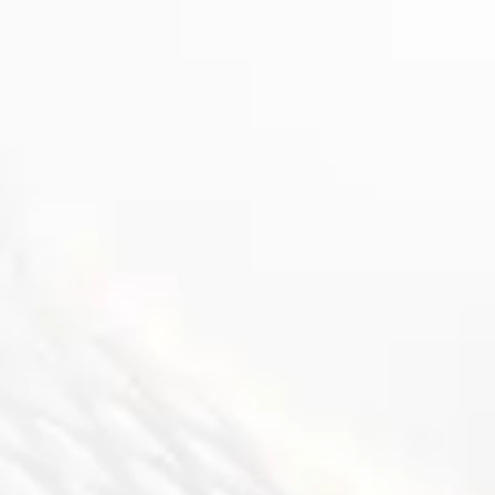
家能够量化不同投注方案的潜在收益与风险。
365完美体育官网
除了数据分析，赛前信息的收集同样重要。球队伤
Pinnacle提供丰富的资讯渠道，使玩家可以在下
结合赔率与数据分析，玩家可以发现“价值投注”，
能够显著提高整体盈利水平，而不仅仅依赖运气。
4、最新赛事投注策略
在当前体育赛事环境下，灵活的投注策略至关重要
球可以考虑大小球、让球盘等多种玩法，而篮球则
其次，资金管理策略是成功的核心。合理分配投注
亏损。Pinnacle提供多种注单选择，使玩家能够灵
另外，结合市场动态调整策略也很关键。观察赔率
动通常预示着潜在套利机会，灵活操作可获得额外