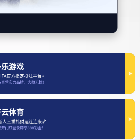
搜索
导航