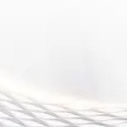
创新，提升用户体验，并且在行业发展中发挥积极作用，赢
础。
方的合作，未来的体育行业将会更加注重个性化、智能化和
有益的借鉴，未来在更多创新技术的支持下，体育行业将迎