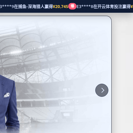
找到我们
企业文化
服务方向
咨询365完美体育平台
与发展