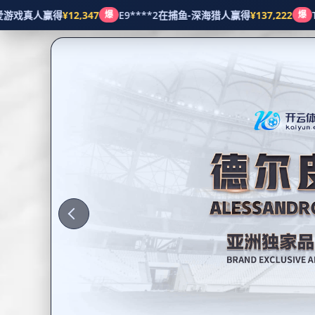
欢迎来到我们公司!
首页