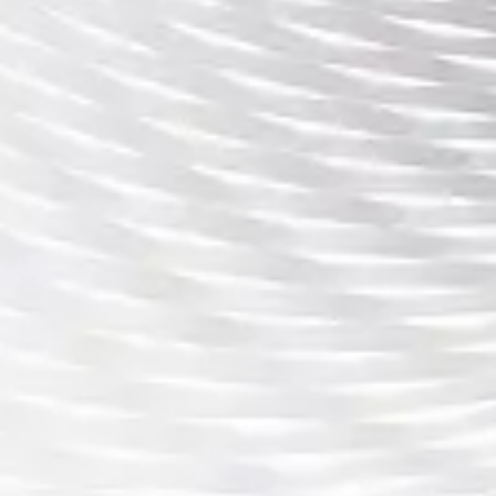
你希望我帮你做吗？
2026-06-13 06:06:15
M6体育全新赛事直播解析精彩瞬间
2026-06-14 21:00:56
南亚各国传统与现代体育发展现状及