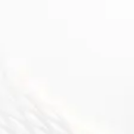
验。
同时，乐天体育积极推动体育娱乐产业的跨界融合
生态系统的内容维度，也促进了体育产业的可持续
的建设树立了新的标杆。
总结：