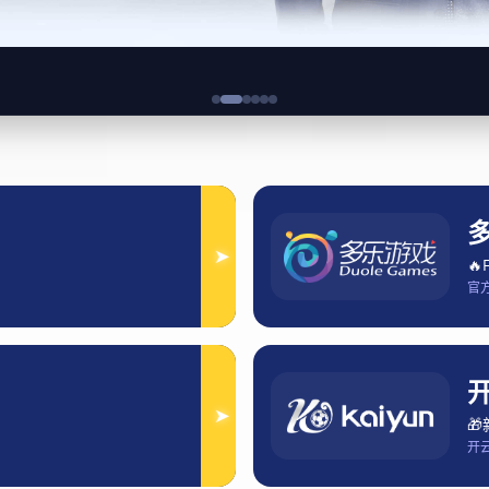
造全球体育娱乐互动生态新格局
分布，同时使用指定的 HTML 样式输出。下面是完整的
未有的变革。乐天体育以其前瞻性的理念和创新的技术手