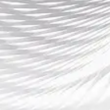
与最新赛程动态
阅读
未来趋势研究
阅读