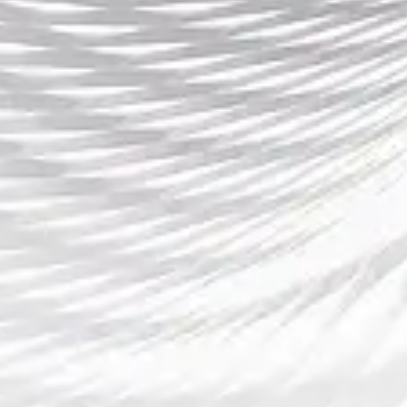
态演进。未来，平台将进一步加强全球化布局，连接更多国
际赛事与用户群体。
同时，随着人工智能与虚拟现实技术的不断进步，体育体验
将更加智能化与个性化，用户参与方式也将更加多样，真正
实现“人人皆可参与体育”的愿景。