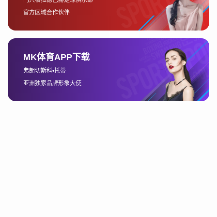
滔博体育的数据分析方法以科学性和实用性著称。平台采用
大数据技术，收集全球各大赛事的详细统计数据，包括进球
数、失球数、射门次数、控球率等指标，并通过算法进行深
度挖掘。
在数据呈现上，滔博体育提供直观的图表和可视化分析工
具，让用户能够快速识别球队或选手的优势与劣势。例如，
通过近期胜负走势和关键数据对比，用户可以判断某场比赛
可能的走势与风险点。
另外，平台还会结合历史数据进行模型预测，包括胜负概
率、总进球数预测以及比分区间分析等，为专业竞猜提供参
考依据。这种数据驱动的方法，大幅提高了用户竞猜决策的
科学性和准确性。
3、科学竞猜策略应用
滔博体育不仅提供赛事资讯，还深入解析如何制定科学的竞