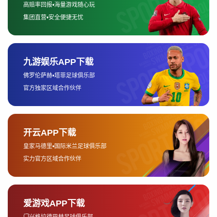
1、最新赛事资讯全面解析
滔博体育在赛事资讯获取方面，覆盖了全球范围内的主要体
育项目，包括足球、篮球、网球、电竞等多项赛事。平台通
过实时更新赛事信息，确保用户能够第一时间获取比赛时
间、赛程安排、球队阵容及重要球员动态等关键数据。
在赛事解析上，滔博体育不仅提供基本赛程信息，还整合了
历史交锋记录、近期状态变化及战术分析等内容。这使用户
在浏览赛事时，能够快速掌握比赛的背景和潜在变量，形成
较为全面的赛事认知。
此外，滔博体育还结合专家评论和赛前预测，为用户提供多
角度赛事解读。例如，在足球比赛中，平台会分析主客场表
现、进攻防守数据以及关键球员伤停情况，为竞猜提供更精
准的信息支撑。
2、专业数据分析方法