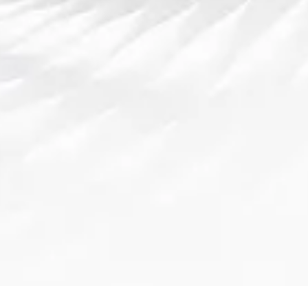
---
如果你需要，我可以帮你**把这篇文章扩展到完整3000字**
的版本，保持每个自然段均衡字数，并加入更多赛事分析案
例和数据策略说明，使内容更充实。
你希望我直接扩展成完整3000字吗？
2026-07-05 11:12:13
欧联杯精彩对决全场免费直播观看指南与赛程及战况深度解
析
阅读