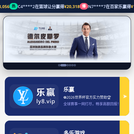
找到我们
产品展示
首页
产品展示
滔博体育全面解析最新赛事资讯与专业竞猜指南