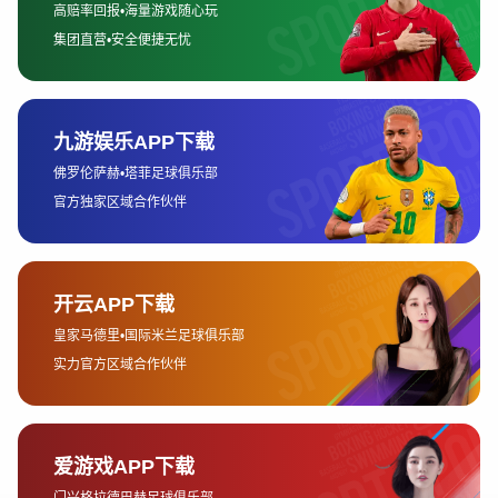
牌聚合的关键节点。它承载着亚冠赛事形象输出的功能，通
过统一视觉、内容风格和信息权威性，强化赛事在亚洲乃至
全球球迷心中的认知。
在商业层面，入口的集中化也为广告投放、会员服务和数据
变现提供了基础。平台能够基于用户行为进行精准分析，为
合作伙伴提供更具价值的商业场景，实现赛事、平台与市场
的多方共赢。
二、观赛体验全面升级
打造全面观赛指南，是一站式平台的重要目标之一。平台通
过清晰的赛程导航、球队与球员资料展示，帮助球迷在赛前
迅速了解对阵背景，提升观赛的沉浸感与专业度。
在比赛进行中，高清直播、多视角切换、实时数据叠加等功