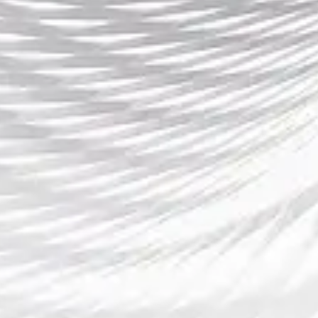
2026-01-16 21:07:33
全面深度解析德甲审核失败原因及背后规则变化与潜在风险
趋势影响
阅读
2026-01-18 21:20:23