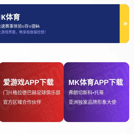
了解365完美体育
产品展示
企业文化
服务方向
咨询365完美体育平台