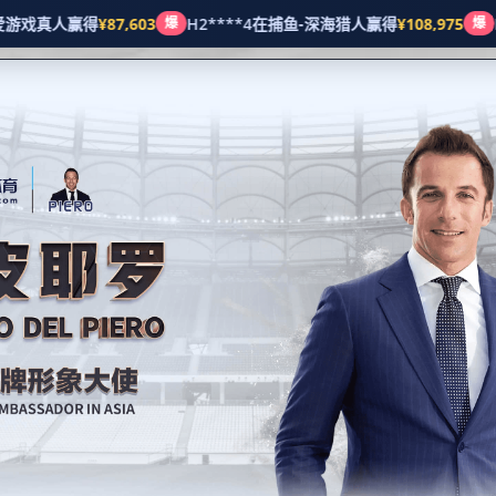
了解365完美体育
产品展示
企业文化
业文化
以UC8体育为核心打造全新数字体育娱乐平台发展趋