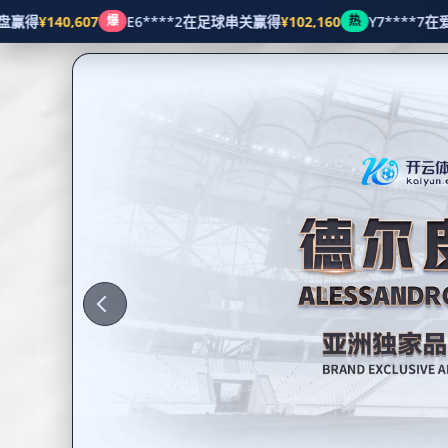
欢迎来到我们公司!
首页
企