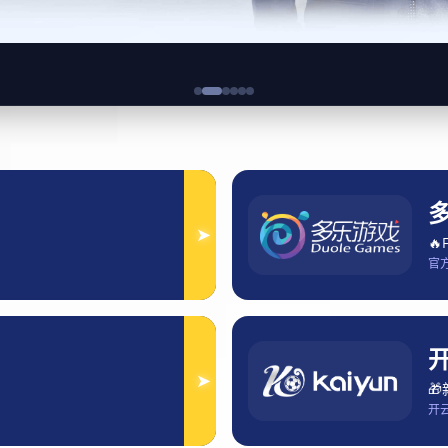
体育娱乐平台发展趋势解析与展望
体育为核心构建的新型数字体育娱乐平台正在加速崛起，并
验升级、内容生态构建、商业模式创新以及技术驱动发展四
位与发展路径。从用户体验的沉浸化重塑，到赛事内容的多
迭代，数字体育平台正呈现出高度融合与智能化趋势。未
将通过数据化与生态化建设，重塑体育产业的整体结构，为