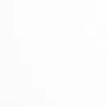
此外，UGC与PGC内容的协同发展，也为平台注
持续更新的内容生态循环。
3、商业模式创新
在商业模式层面，UC8体育正探索从单一广告或会
利路径，包括虚拟商品、互动服务以及赛事衍生产
数据资产的价值正在被不断挖掘，通过用户行为分
升整体商业效率与收益水平。
与此同时，体育娱乐与电商、社交等领域的跨界融合
具延展性的商业生态体系。
365完美体育
4、技术驱动发展
技术是推动UC8体育持续发展的核心动力，人工智
台提供了坚实的基础支撑。