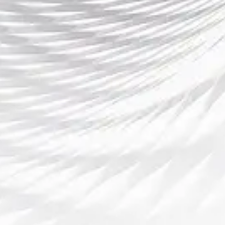
阅读
咨询365完美体育平台
♥
邮箱:
feathery@att.net
竞
电话:
13594780296
地址:
阜阳市中叔崖76号