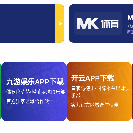
的平台首先推动的是用户体验的全面升级。传统体育观看模
的数字观赛方式，使用户能够以多维视角参与赛事过程。
融合应用，UC8体育不断提升用户在观赛过程中的参与感
重构了用户与赛事之间的关系。
户兴趣精准推送内容，进一步增强用户粘性。在算法驱动
化的融合发展，不再局限于传统赛事直播，而是扩展到赛事
层面。
体育项目的内容矩阵，使用户能够在一个平台内获取全方位
合竞争力。