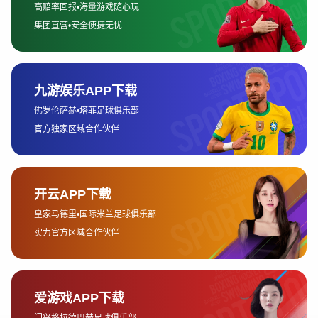
在此基础上，亚云体育通过构建统一的数据中台，将赛事数
据、用户行为数据与内容分发数据进行整合，实现跨平台的
协同运作。这种结构不仅提升了运营效率，也增强了数据价
值的深度挖掘能力。
同时，边缘计算与人工智能算法的引入，使得体育场景中的
延迟问题大幅降低，尤其在直播、虚拟赛事以及实时互动中
表现突出，为数字体育的沉浸式体验奠定了关键技术基础。