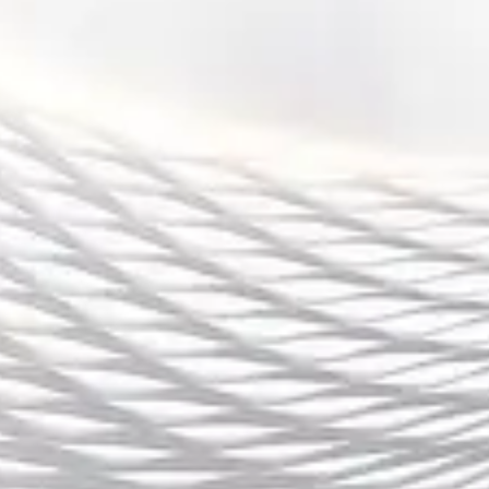
与此同时，平台通过构建开放式生态接口，引入第三方开发
者与合作伙伴，共同开发体育相关应用与服务，形成共享型
商业生态结构。
未来，随着数字资产与区块链技术的发展，体育IP的数字化
确权与交易将成为新的增长点，为亚云体育提供更加广阔的
商业想象空间。
总结：
综上所述，以亚云体育为核心打造数字体育生态新格局，不
仅是技术演进的结果，更是体育产业结构重塑的重要体现。
通过数字基础设施的完善、内容与赛事的深度融合以及用户
体验的持续优化，整个生态体系正在逐步走向成熟与稳定。
未来，随着技术持续迭代与商业模式不断创新，数字体育将
呈现更加开放与多元的发展趋势。亚云体育若能持续强化生
态协同能力与技术创新能力，将有望在全球数字体育竞争中
占据重要位置，引领行业进入新一轮发展周期。