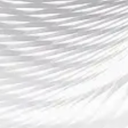
2026-06-22 08:26:52
以UC8体育为核心打造全新数字体育娱乐平台发展趋势解析
与展望
阅读
2026-06-23 19:17:29
以君临国际为中心打造繁华都市生活圈全景升级新篇章理想