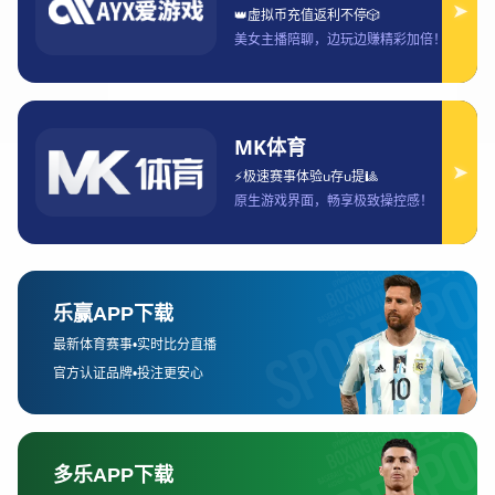
字体育生态新格局，正成为体育产业转型升级的重要方向。
本文围绕数字基础设施、内容赛事融合、用户生态体验以及
商业模式创新四个方面展开系统分析，探讨亚云体育如何通
过技术驱动与生态协同，推动体育产业从传统模式向数字
化、智能化、平台化跃迁。同时，文章结合未来发展趋势，
分析人工智能、大数据、虚拟现实等技术在数字体育中的应
用路径，以及体育消费结构升级带来的新机遇。通过对产业
链上下游的整合与重构，亚云体育有望形成覆盖赛事运营、
内容传播、用户互动与商业变现的全新生态体系，从而引领
数字体育迈向更高质量的发展阶段。
数字基础设施
数字基础设施是以亚云体育为核心构建生态体系的底层支
撑，其核心在于数据采集、传输与处理能力的全面升级。随
着5G与云计算的普及，体育赛事的数据实时化成为可能，为
赛事分析与用户体验提供了坚实基础。
365完美体育官网