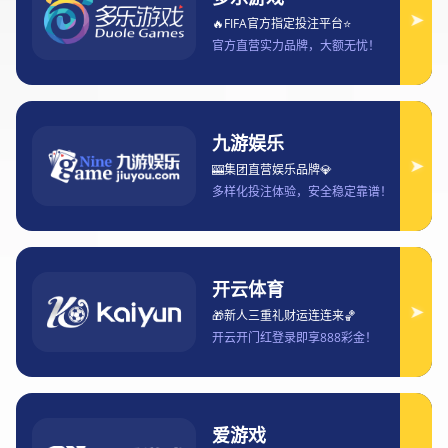
南全攻略解析
世界杯足球竞猜热潮来袭预测赛果助赢
精彩赛事体验指南全攻略解析
2026-06-18 21:31:12
随着世界杯足球赛事的热度不断攀升，“世界杯足球竞猜热