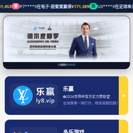
找到我们
产品展示
首页
产品展示
世界杯足球竞猜热潮来袭预测赛果助赢精彩赛事体验指