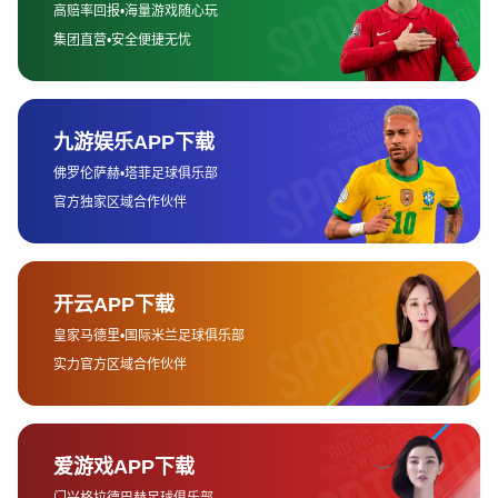
随着数字化传播方式的发展，赛事热度呈现出多维扩散的特
点。球迷可以通过短视频、实时数据、战术分析等多种方式
参与讨论，使得比赛不再局限于90分钟的赛场之内，而是延
伸到全天候的信息互动中。这种传播方式极大增强了赛事的
参与感与沉浸感。
365完美体育官方网站
此外，世界杯期间围绕球队、球星以及历史战绩的讨论也会
达到峰值。不同国家球迷之间的情感共鸣与竞争心理，使得
赛事热潮具有强烈的情绪张力。这种热潮既推动了足球文化
的传播，也加深了人们对比赛结果的关注度。