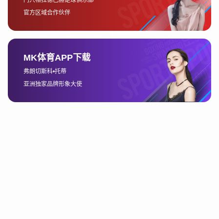
2、预测方法思路
在世界杯赛事中，赛果预测往往基于多维度的数据分析，而
非单一因素判断。球队历史战绩、球员状态、战术体系以及
临场发挥等因素，都会对比赛结果产生重要影响。因此，理
性分析成为理解比赛走势的重要方式。
现代足球分析越来越依赖数据模型，例如控球率、射门转化
率、防守成功率等指标，都可以帮助分析球队整体实力对
比。但即便如此，足球比赛的不确定性依然极高，这也是其
魅力所在。因此任何预测都只能作为参考，而不能视为确定