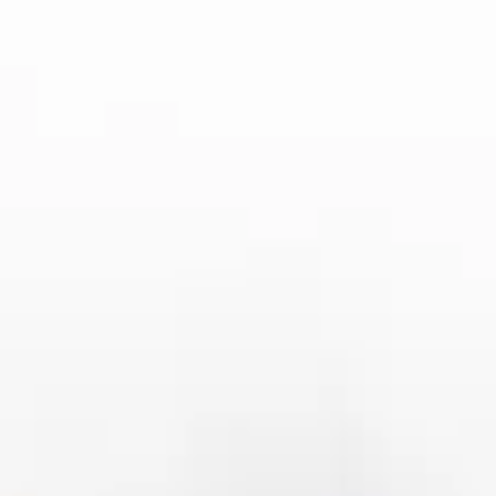
同时，心理因素与临场状态也会显著影响比赛结果。例如关
键球员的伤病、球队士气以及赛场环境等，都可能在瞬间改
变比赛走势。因此，在进行赛事分析时，需要综合考虑理性
数据与动态变量。
3、观赛体验指南
世界杯不仅是竞技比赛，也是沉浸式的观赛体验活动。选择
合适的观赛方式，例如与朋友聚会观看、参与线上直播互
动，都可以显著提升观赛乐趣。氛围感的营造往往比比赛本
身更能激发情绪共鸣。
借助现代技术手段，观众可以通过多角度回放、实时战术解
析以及数据面板，深入理解比赛进程。这种信息透明化让观
赛体验从“看热闹”升级为“看门道”，增强了对比赛的理解深
度。
此外，不同平台提供的互动功能也让观赛体验更加丰富。例